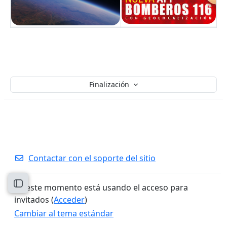
Finalización
Contactar con el soporte del sitio
Abrir índice del curso
En este momento está usando el acceso para
invitados (
Acceder
)
Cambiar al tema estándar